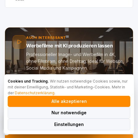
AUCH INTERESSANT
Werbefilme mit KI produzieren lassen
Professioneller Image- und Werbefilm in 4K,
ohne Filmteam, ohne Drehtag. Ideal für Website,
Social Media und Kampagnen.
Cookies und Tracking.
Wir nutzen notwendige Cookies sowie, nur
Zur Leistung Werbefilme
mit deiner Einwilligung, Statistik- und Marketing-Cookies. Mehr in
der
Datenschutzerklärung
.
Film anfragen
Alle akzeptieren
haben sich heute über
203
lokales Marketing informiert
Nur notwendige
Werbefilme in 4K
Unternehmer
RankPilot OS
Mit KI produziert, ohne
Ansehen
Drehtag, für Website &
Einstellungen
Social.