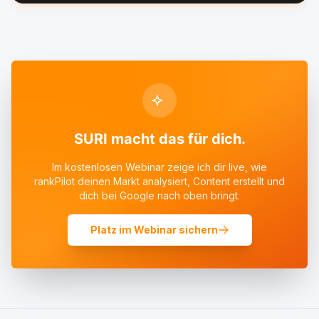
SURI macht das für dich.
Im kostenlosen Webinar zeige ich dir live, wie
rankPilot deinen Markt analysiert, Content erstellt und
dich bei Google nach oben bringt.
Platz im Webinar sichern