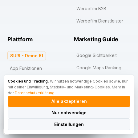
Werbefilm B2B
Werbefilm Dienstleister
Plattform
Marketing Guide
Google Sichtbarkeit
SURI - Deine KI
Google Maps Ranking
App Funktionen
Google My Business
Landingpage
Cookies und Tracking.
Wir nutzen notwendige Cookies sowie, nur
mit deiner Einwilligung, Statistik- und Marketing-Cookies. Mehr in
Google Business Profil
App-Blog
der
Datenschutzerklärung
.
haben sich diese Woche zum
Alle akzeptieren
205
kostenlosen Webinar
SEO-Glossar
Facebook
angemeldet
Nur notwendige
Unternehmer
Werbefilme in 4K
KI vs. Klassisch
Instagram
RankPilot OS
Mit KI produziert, ohne
Ansehen
Drehtag, für Website &
Einstellungen
Social.
rankPilot vs. HubSpot
LinkedIn