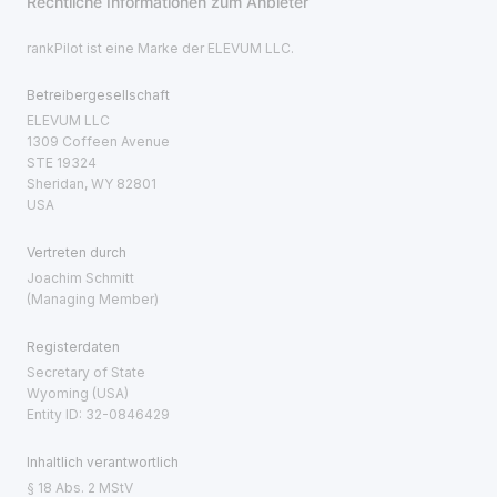
Rechtliche Informationen zum Anbieter
rankPilot ist eine Marke der ELEVUM LLC.
Betreibergesellschaft
ELEVUM LLC
1309 Coffeen Avenue
STE 19324
Sheridan, WY 82801
USA
Vertreten durch
Joachim Schmitt
(Managing Member)
Registerdaten
Secretary of State
Wyoming (USA)
Entity ID: 32-0846429
Inhaltlich verantwortlich
§ 18 Abs. 2 MStV