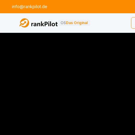
info@rankpilot.de
OS
Das Original