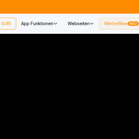
SURI
App Funktionen
Webseiten
Werbefilme
NEU