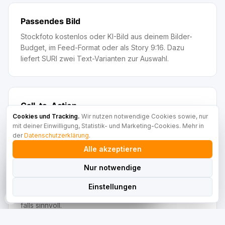
Passendes Bild
Stockfoto kostenlos oder KI-Bild aus deinem Bilder-
Budget, im Feed-Format oder als Story 9:16. Dazu
liefert SURI zwei Text-Varianten zur Auswahl.
Call-to-Action
Cookies und Tracking.
Wir nutzen notwendige Cookies sowie, nur
'Mehr erfahren', 'Termin sichern', 'Anfrage senden'.
mit deiner Einwilligung, Statistik- und Marketing-Cookies. Mehr in
Verlinkt auf die richtige Seite deiner Website.
der
Datenschutzerklärung
.
Alle akzeptieren
sehen sich gerade die
459
Funktionen an
Kostenloses
Nur notwendige
Webinar
Unternehmer
RankPilot OS
Platz sichern
Hashtag-Vorschlag
SURI live erleben,
montags 19 Uhr, ca.
Einstellungen
45 Minuten.
3 bis 5 passende Hashtags inklusive Branche und Ort,
falls sinnvoll.