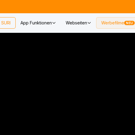
SURI
App Funktionen
Webseiten
Werbefilme
NEU