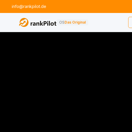
info@rankpilot.de
OS
Das Original