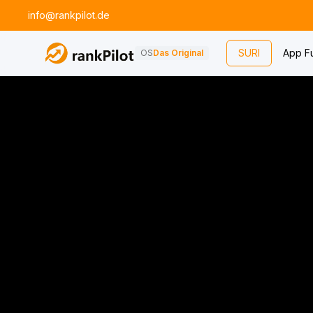
info@rankpilot.de
SURI
App F
OS
Das Original