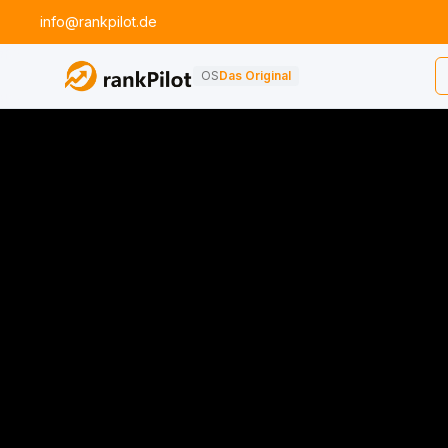
info@rankpilot.de
OS
Das Original