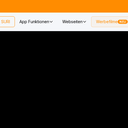
SURI
App Funktionen
Webseiten
Werbefilme
NEU