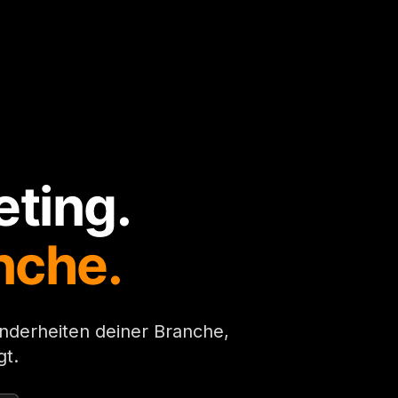
ting.
nche.
nderheiten deiner Branche,
gt.